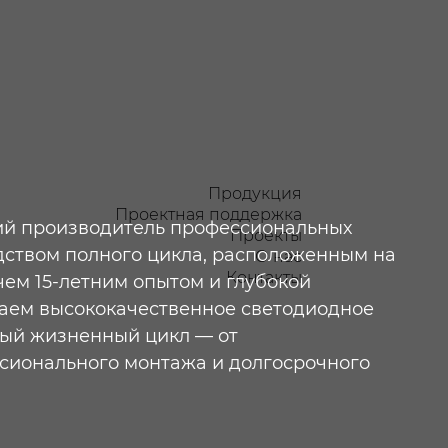
Продукция
Проектная поддержка
ий производитель профессиональных
Проекты
дством полного цикла, расположенным на
О нас
Контакты
чем 15-летним опытом и глубокой
здаем высококачественное светодиодное
ный жизненный цикл — от
сионального монтажа и долгосрочного