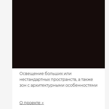
Освещение больших или
нестандартных пространств, а также
зон с архитектурными особенностями
О проекте →