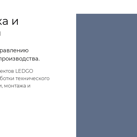
а и
а
правлению
производства.
ектов LEDGO
аботки технического
, монтажа и