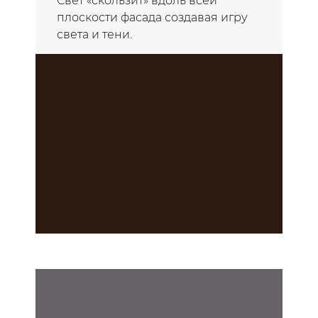
Свет «скользит» вдоль всей
плоскости фасада создавая игру
света и тени.