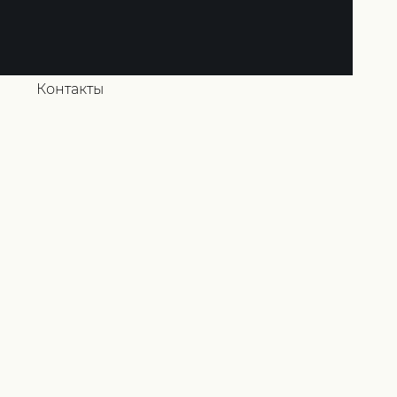
ков под заказ
Мокапы
ная поддержка
О нас
Контакты