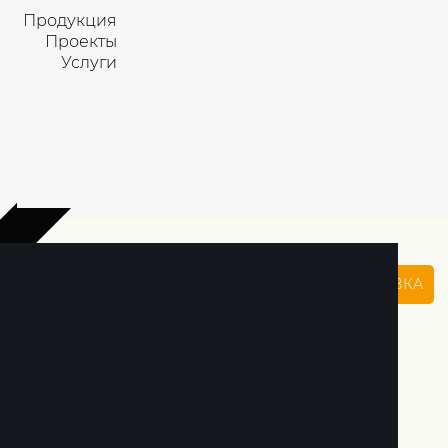
Продукция
Проекты
Услуги
8 800 700 7490
ЗАЯВКА
in@ledgo.ru
ая поддержка
ии освещения
еские расчеты
 документация