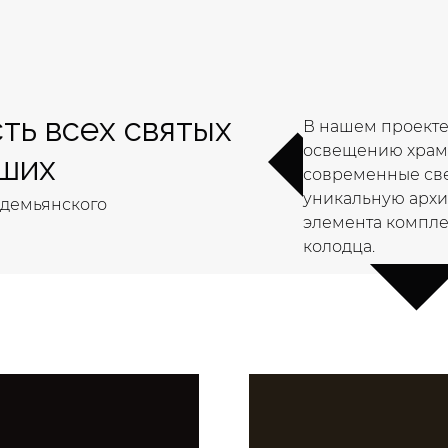
ть всех святых
В нашем проекте
освещению храм
вших
современные све
уникальную архи
одемьянского
элемента комплек
колодца.
Проектн
Концепц
Светотехнич
Проектная