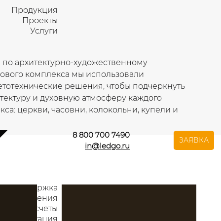
Продукция
Проекты
Услуги
 по архитектурно-художественному
ового комплекса мы использовали
тотехнические решения, чтобы подчеркнуть
тектуру и духовную атмосферу каждого
са: церкви, часовни, колокольни, купели и
8 800 700 7490
ЗАЯВКА
in@ledgo.ru
ая поддержка
ии освещения
еские расчеты
 документация