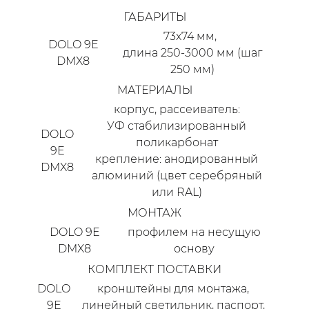
ГАБАРИТЫ
73x74 мм,
DOLO 9E
длина 250-3000 мм (шаг
DMX8
250 мм)
МАТЕРИАЛЫ
корпус, рассеиватель:
УФ стабилизированный
DOLO
поликарбонат
9E
крепление: анодированный
DMX8
алюминий (цвет серебряный
или RAL)
МОНТАЖ
DOLO 9E
профилем на несущую
DMX8
основу
КОМПЛЕКТ ПОСТАВКИ
DOLO
кронштейны для монтажа,
9E
линейный светильник, паспорт,